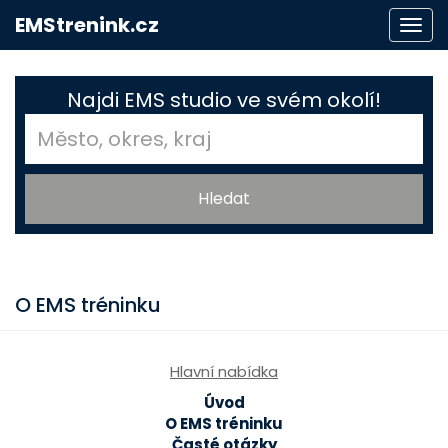
EMStrenink.cz
Togg
navi
Najdi EMS studio ve svém okolí!
O EMS tréninku
Hlavní nabídka
Úvod
O EMS tréninku
Časté otázky