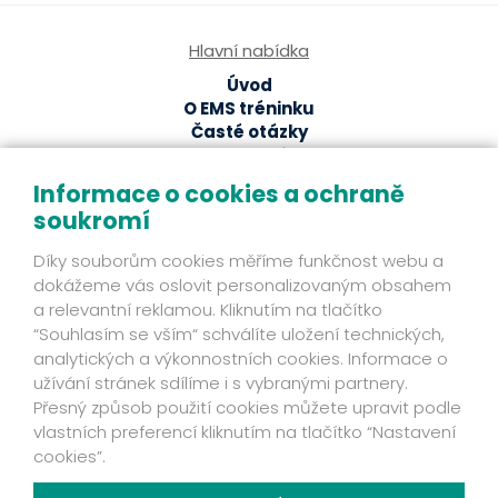
Hlavní nabídka
Úvod
O EMS tréninku
Časté otázky
EMS studia
Ze světa EMS
Informace o cookies a ochraně
soukromí
EMS magazín
Odborné články a studie
Díky souborům cookies měříme funkčnost webu a
Fakta
dokážeme vás oslovit personalizovaným obsahem
Příběhy klientů
a relevantní reklamou. Kliknutím na tlačítko
Novinky
“Souhlasím se vším“ schválíte uložení technických,
Mohlo by se hodit
analytických a výkonnostních cookies. Informace o
užívání stránek sdílíme i s vybranými partnery.
Ochrana osobních údajů
Přesný způsob použití cookies můžete upravit podle
Kontakt
vlastních preferencí kliknutím na tlačítko “Nastavení
Fakta
cookies”.
Zjistěte víc