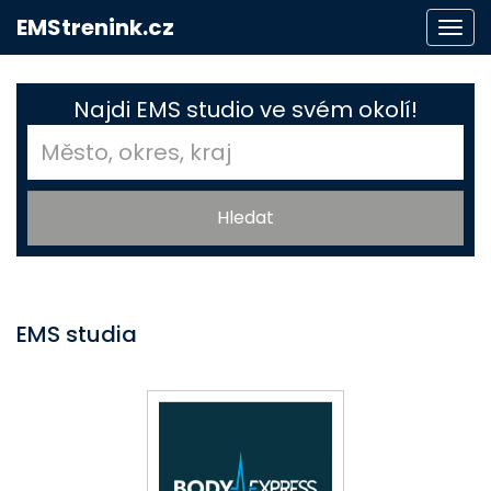
EMStrenink.cz
Togg
navi
Najdi EMS studio ve svém okolí!
EMS studia