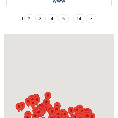
WWW
1
2
3
4
5
...
14
>