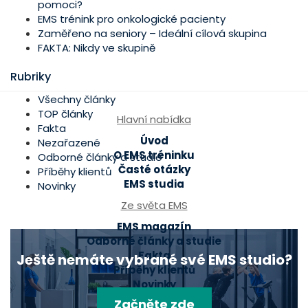
pomoci?
EMS trénink pro onkologické pacienty
Zaměřeno na seniory – Ideální cílová skupina
FAKTA: Nikdy ve skupině
Rubriky
Všechny články
TOP články
Hlavní nabídka
Fakta
Úvod
Nezařazené
O EMS tréninku
Odborné články a studie
Časté otázky
Příběhy klientů
EMS studia
Novinky
Ze světa EMS
EMS magazín
Odborné články a studie
Fakta
Ještě nemáte vybrané své EMS studio?
Příběhy klientů
Novinky
Začněte zde
Mohlo by se hodit