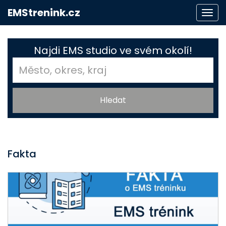
EMStrenink.cz
Togg
navi
Najdi EMS studio ve svém okolí!
Fakta