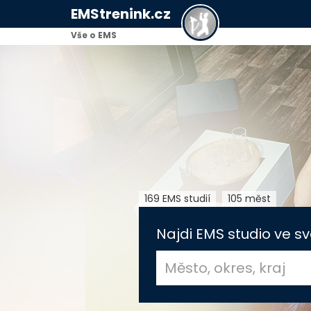
EMStrenink.cz
Vše o EMS
169 EMS studií
105 měst
Najdi EMS studio ve sv