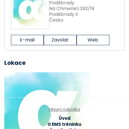
Poděbrady
Na Chmelnici 292/19
Poděbrady II
Česko
E-mail
Zavolat
Web
Lokace
Hlavní nabídka
Úvod
O EMS tréninku