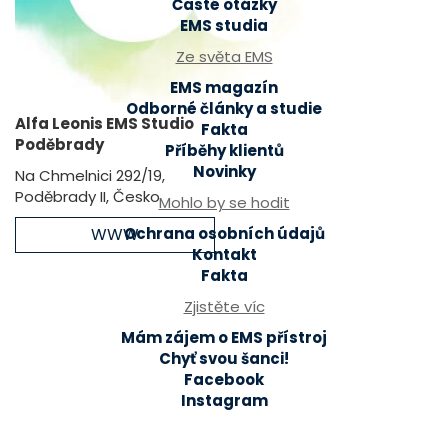
Časté otázky
EMS studia
Ze světa EMS
EMS magazín
Odborné články a studie
Alfa Leonis EMS Studio
Fakta
Poděbrady
Příběhy klientů
Novinky
Na Chmelnici 292/19,
Poděbrady II, Česko
Mohlo by se hodit
WWW
Ochrana osobních údajů
Kontakt
Fakta
Zjistěte víc
Mám zájem o EMS přístroj
Chyť svou šanci!
Facebook
Instagram