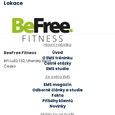
Lokace
Hlavní nabídka
Úvod
BeeFree Fitness
O EMS tréninku
Bří Lužů 132, Uherský Brod,
Časté otázky
Česko
EMS studia
Ze světa EMS
EMS magazín
Odborné články a studie
Fakta
Příběhy klientů
Novinky
Mohlo by se hodit