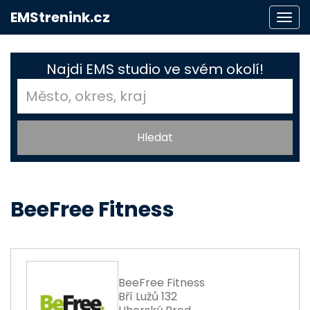
EMStrenink.cz
Togg
navi
Najdi EMS studio ve svém okolí!
BeeFree Fitness
BeeFree Fitness
Bří Lužů 132