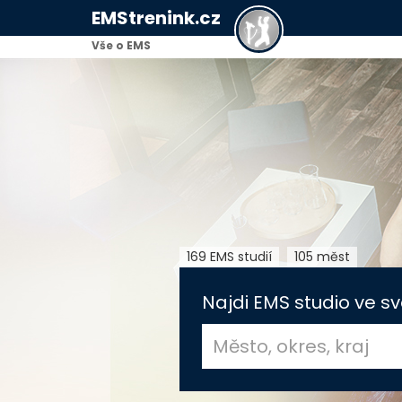
EMStrenink.cz
Vše o EMS
169 EMS studií
105 měst
Najdi EMS studio ve sv