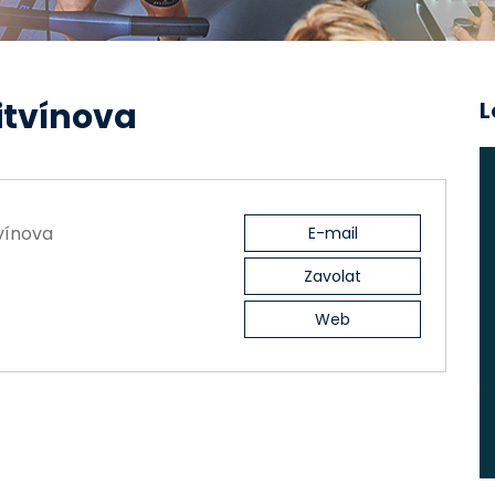
itvínova
L
vínova
E-mail
Zavolat
Web