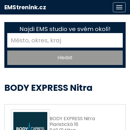
EMStrenink.cz
Togg
navi
Najdi EMS studio ve svém okolí!
BODY EXPRESS Nitra
BODY EXPRESS Nitra
Piaristická 16