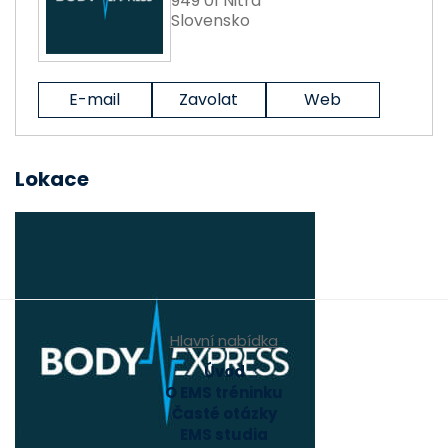
949 01 Nitra
Slovensko
E-mail
Zavolat
Web
Lokace
Hlavní nabídka
Úvod
O EMS tréninku
Časté otázky
EMS studia