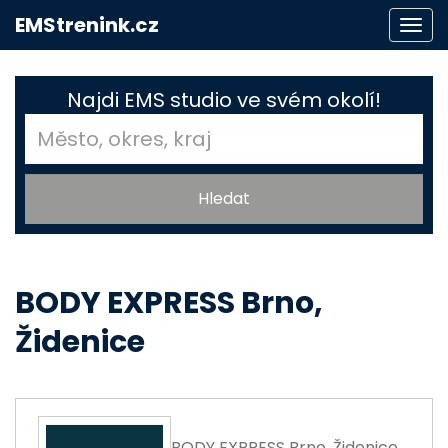
EMStrenink.cz
Togg
navi
Najdi EMS studio ve svém okolí!
BODY EXPRESS Brno,
Židenice
BODY EXPRESS Brno, Židenice