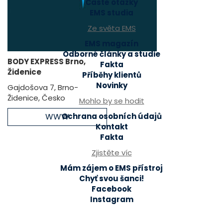
Časté otázky
EMS studia
Ze světa EMS
EMS magazín
Odborné články a studie
BODY EXPRESS Brno,
Fakta
Židenice
Příběhy klientů
Novinky
Gajdošova 7, Brno-
Židenice, Česko
Mohlo by se hodit
WWW
Ochrana osobních údajů
Kontakt
Fakta
Zjistěte víc
Mám zájem o EMS přístroj
Chyť svou šanci!
Facebook
Instagram