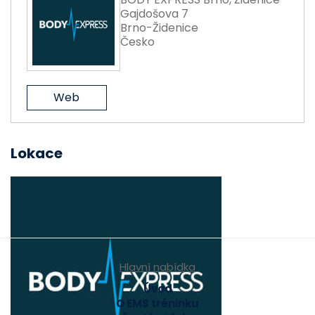
Gajdošova 7
Brno-Židenice
Česko
Web
Lokace
Hlavní nabídka
Úvod
O EMS tréninku