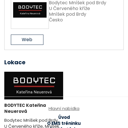
Bodytec Mníšek pod Brdy
U Červeného kříže
Mníšek pod Brdy
Česko
Web
Lokace
BODYTEC Kateřina
Hlavní nabídka
Neuerová
Úvod
Bodytec Mníšek pod Brdy,
O EMS tréninku
U Červeného kříže, Mníšek