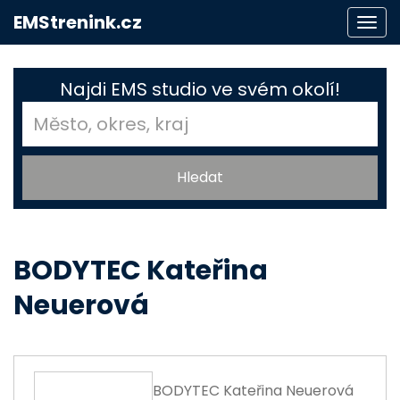
EMStrenink.cz
Togg
navi
Najdi EMS studio ve svém okolí!
BODYTEC Kateřina
Neuerová
BODYTEC Kateřina Neuerová