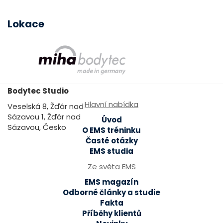
Lokace
Bodytec Studio
Hlavní nabídka
Veselská 8, Žďár nad
Sázavou 1, Žďár nad
Úvod
Sázavou, Česko
O EMS tréninku
Časté otázky
EMS studia
Ze světa EMS
EMS magazín
Odborné články a studie
Fakta
Příběhy klientů