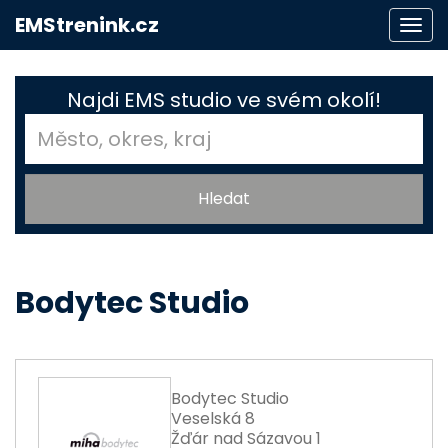
EMStrenink.cz
Togg
navi
Najdi EMS studio ve svém okolí!
Bodytec Studio
Bodytec Studio
Veselská 8
Žďár nad Sázavou 1