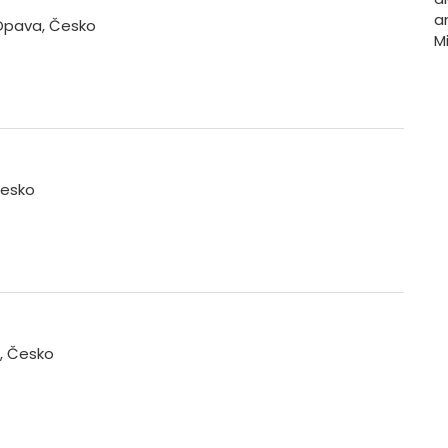
a
 Opava, Česko
M
Česko
, Česko