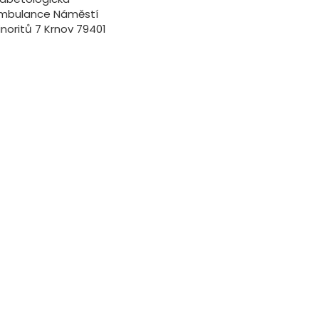
mbulance Náměstí
inoritů 7 Krnov 79401