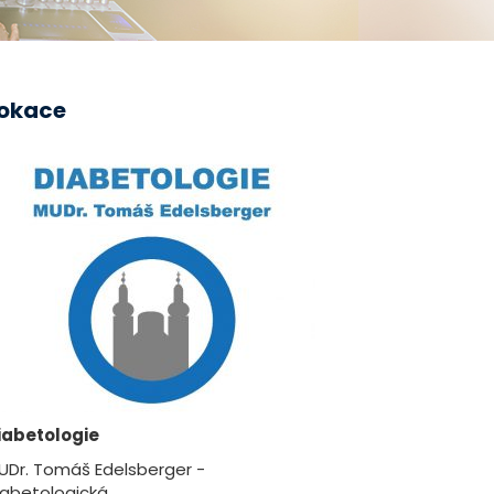
okace
iabetologie
UDr. Tomáš Edelsberger -
iabetologická