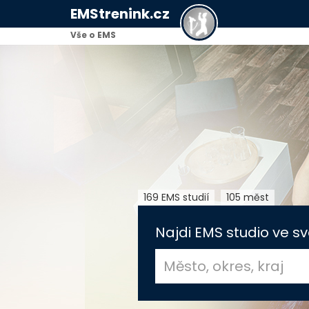
EMStrenink.cz
Vše o EMS
169 EMS studií
105 měst
Najdi EMS studio ve sv