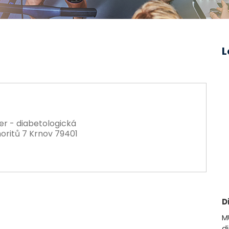
L
r - diabetologická
ritů 7 Krnov 79401
D
M
d