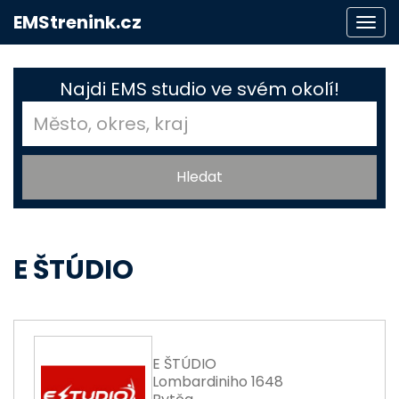
EMStrenink.cz
Togg
navi
Najdi EMS studio ve svém okolí!
E ŠTÚDIO
E ŠTÚDIO
Lombardiniho 1648