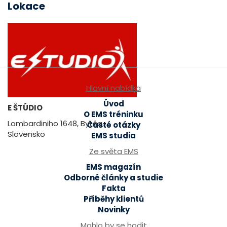
Lokace
Hlavní nabídka
Úvod
E ŠTÚDIO
O EMS tréninku
Lombardiniho 1648, Bytča,
Časté otázky
Slovensko
EMS studia
Ze světa EMS
EMS magazín
Odborné články a studie
Fakta
Příběhy klientů
Novinky
Mohlo by se hodit