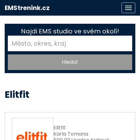
EMStrenink.cz
Togg
navi
Najdi EMS studio ve svém okolí!
Elitfit
Elitfit
Karla Tomana