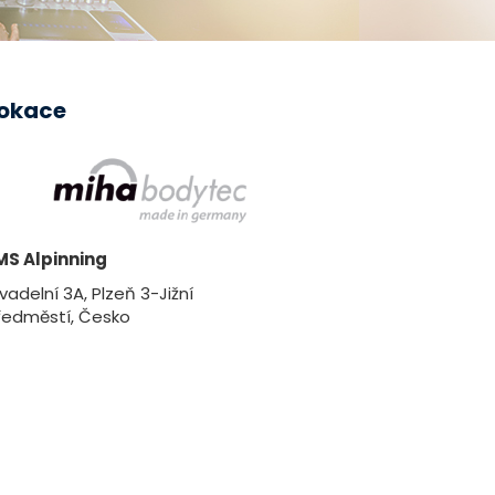
okace
MS Alpinning
vadelní 3A, Plzeň 3-Jižní
ředměstí, Česko