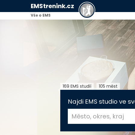
EMStrenink.cz
Vše o EMS
169 EMS studií
105 měst
Najdi EMS studio ve sv