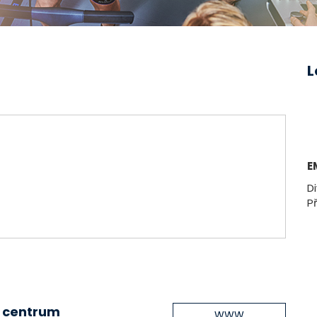
L
E
Di
P
, centrum
WWW