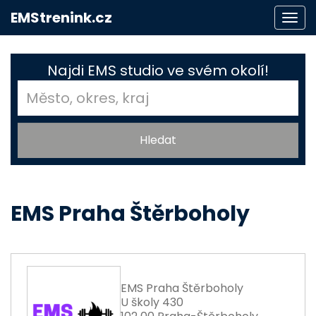
EMStrenink.cz
Togg
navi
Najdi EMS studio ve svém okolí!
EMS Praha Štěrboholy
EMS Praha Štěrboholy
U školy 430