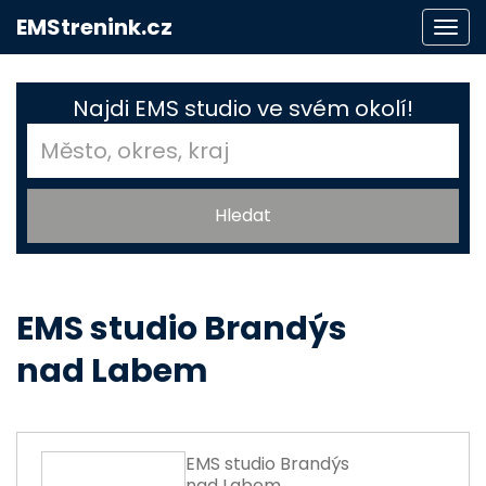
EMStrenink.cz
Togg
navi
Najdi EMS studio ve svém okolí!
EMS studio Brandýs
nad Labem
EMS studio Brandýs
nad Labem