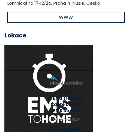
Lomnického 1742/2a, Praha 4-Nusle, Česko
WWW
Lokace
Hlavní nabídka
Úvod
O EMS tréninku
Časté otázky
EMS studia
Ze světa EMS
EMS magazín