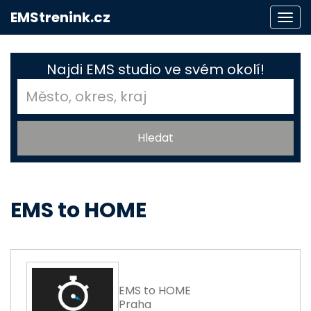
EMStrenink.cz
Togg
navi
Najdi EMS studio ve svém okolí!
EMS to HOME
EMS to HOME
Praha