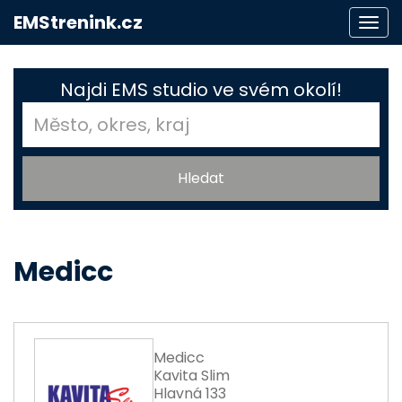
EMStrenink.cz
Togg
navi
Najdi EMS studio ve svém okolí!
Medicc
Medicc
Kavita Slim
Hlavná 133