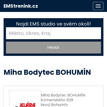
EMStrenink.cz
Togg
navi
Najdi EMS studio ve svém okolí!
Miha Bodytec BOHUMÍN
Miha Bodytec BOHUMÍN
Komenského 629
Nový Bohumín