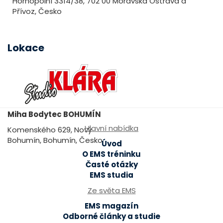
Hornopolní 3314/38, 702 00 Moravská Ostrava a
Přívoz, Česko
Lokace
Miha Bodytec BOHUMÍN
Hlavní nabídka
Komenského 629, Nový
Bohumín, Bohumín, Česko
Úvod
O EMS tréninku
Časté otázky
EMS studia
Ze světa EMS
EMS magazín
Odborné články a studie