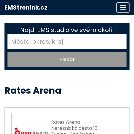
EMStrenink.cz
Togg
navi
Najdi EMS studio ve svém okolí!
Rates Arena
Rates Arena
Neresnická cesta 13