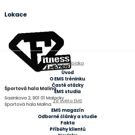
Lokace
Hlavní nabídka
Úvod
O EMS tréninku
Časté otázky
Športová hala Malina
EMS studia
Sasinkova 2, 901 01 Malacky
Ze světa EMS
športová hala Malina
EMS magazín
Odborné články a studie
Fakta
Příběhy klientů