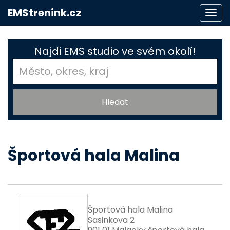
EMStrenink.cz
Togg
navi
Najdi EMS studio ve svém okolí!
Športová hala Malina
Športová hala Malina
Sasinkova 2