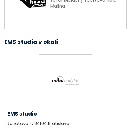
901 01 Malacky športová hala
Malina
EMS studia v okolí
EMS studio
Janotova 1 , 84104 Bratislava