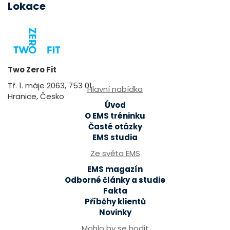
Lokace
Two Zero Fit
Tř. 1. máje 2063, 753 01
Hlavní nabídka
Hranice, Česko
Úvod
O EMS tréninku
Časté otázky
EMS studia
Ze světa EMS
EMS magazín
Odborné články a studie
Fakta
Příběhy klientů
Novinky
Mohlo by se hodit