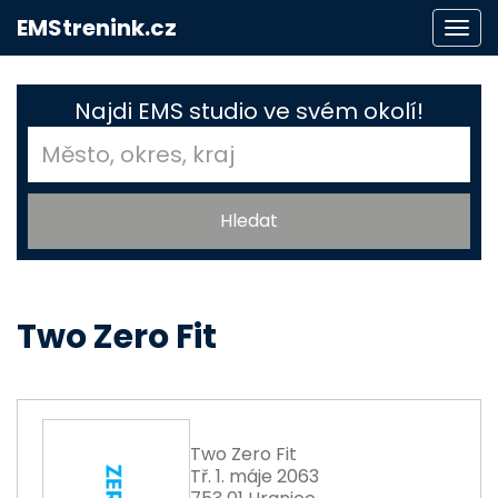
EMStrenink.cz
Togg
navi
Najdi EMS studio ve svém okolí!
Two Zero Fit
Two Zero Fit
Tř. 1. máje 2063