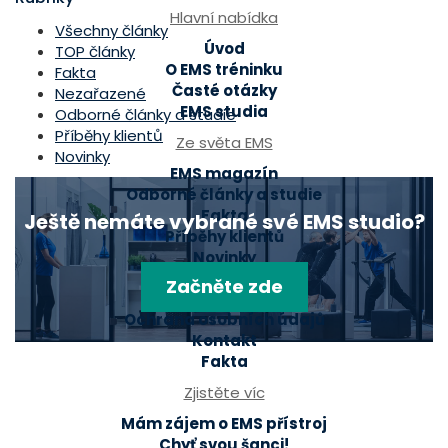
Hlavní nabídka
Všechny články
Úvod
TOP články
O EMS tréninku
Fakta
Časté otázky
Nezařazené
EMS studia
Odborné články a studie
Příběhy klientů
Ze světa EMS
Novinky
EMS magazín
Odborné články a studie
Fakta
Ještě nemáte vybrané své EMS studio?
Příběhy klientů
Novinky
Začněte zde
Mohlo by se hodit
Ochrana osobních údajů
Kontakt
Fakta
Zjistěte víc
Mám zájem o EMS přístroj
Chyť svou šanci!