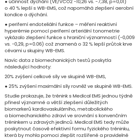
● účinnost dýchání (VE/VCO2 -10,26 vs. -7,38, p=0,01)
o 40 % lepší s WB-EMS, což napomáhá zlepšení aerobní
kondice a dýchání.
● periferní endoteliální funkce – měření reaktivní
hyperémie pomocí periferní arteriální tonometrie
vykázalo zlepšení funkce s hraniční významností (-0,009
vs. -0,29, p=0.06) což znamená o 32 % lepší průtok krve
cévami u skupiny WB-EMS.
Navíc data z biomechanických testů poskytla
následující hodnoty:
20% zvýšení celkové síly ve skupině WB-EMS,
● 25% zvýšení maximální síly rovněž ve skupině WB-EMS.
Studie prokazuje, že trénink s Medical EMS jednou týdně
přinesl významné a větší zlepšení důležitých
biomarkerů kardiovaskulárního, metabolického
a biomechanického zdraví ve srovnání s konvenčním
tréninkem u zdravých jedinců. Medical EMS tedy může
poskytnout časově efektivní formu fyzického tréninku,
která by mohla pomoci zlepšit rozšířené a pravidelné