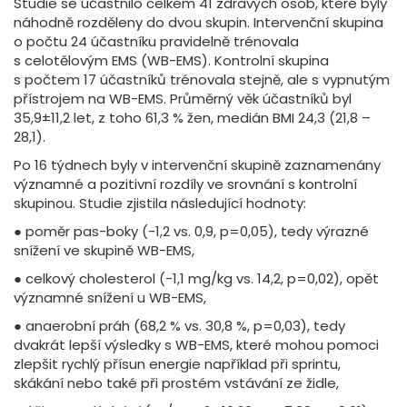
Studie se účastnilo celkem 41 zdravých osob, které byly
náhodně rozděleny do dvou skupin. Intervenční skupina
o počtu 24 účastníku pravidelně trénovala
s celotělovým EMS (WB-EMS). Kontrolní skupina
s počtem 17 účastníků trénovala stejně, ale s vypnutým
přístrojem na WB-EMS. Průměrný věk účastníků byl
35,9±11,2 let, z toho 61,3 % žen, medián BMI 24,3 (21,8 –
28,1).
Po 16 týdnech byly v intervenční skupině zaznamenány
významné a pozitivní rozdíly ve srovnání s kontrolní
skupinou. Studie zjistila následující hodnoty:
● poměr pas-boky (-1,2 vs. 0,9, p=0,05), tedy výrazné
snížení ve skupině WB-EMS,
● celkový cholesterol (-1,1 mg/kg vs. 14,2, p=0,02), opět
významné snížení u WB-EMS,
● anaerobní práh (68,2 % vs. 30,8 %, p=0,03), tedy
dvakrát lepší výsledky s WB-EMS, které mohou pomoci
zlepšit rychlý přísun energie například při sprintu,
skákání nebo také při prostém vstávání ze židle,