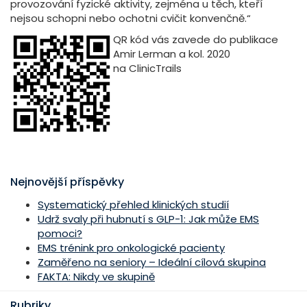
provozování fyzické aktivity, zejména u těch, kteří
nejsou schopni nebo ochotni cvičit konvenčně.“
QR kód vás zavede do publikace
Amir Lerman a kol. 2020
na ClinicTrails
Nejnovější příspěvky
Systematický přehled klinických studií
Udrž svaly při hubnutí s GLP-1: Jak může EMS
pomoci?
EMS trénink pro onkologické pacienty
Zaměřeno na seniory – Ideální cílová skupina
FAKTA: Nikdy ve skupině
Rubriky