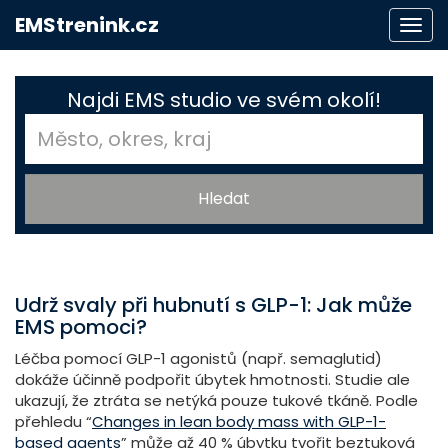
EMStrenink.cz
Togg
navi
Najdi EMS studio ve svém okolí!
Udrž svaly při hubnutí s GLP-1: Jak může
EMS pomoci?
Léčba pomocí GLP-1 agonistů (např. semaglutid)
dokáže účinně podpořit úbytek hmotnosti. Studie ale
ukazují, že ztráta se netýká pouze tukové tkáně. Podle
přehledu “
Changes in lean body mass with GLP-1-
based agents
” může až 40 % úbytku tvořit beztuková