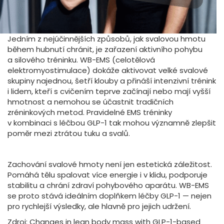
Jedním z nejúčinnějších způsobů, jak svalovou hmotu
během hubnutí chránit, je zařazení aktivního pohybu
a silového tréninku. WB-EMS (celotělová
elektromyostimulace) dokáže aktivovat velké svalové
skupiny najednou, šetří klouby a přináší intenzivní trénink
i lidem, kteří s cvičením teprve začínají nebo mají vyšší
hmotnost a nemohou se účastnit tradičních
zréninkových metod. Pravidelné EMS tréninky
v kombinaci s léčbou GLP-1 tak mohou významně zlepšit
poměr mezi ztrátou tuku a svalů.
Zachování svalové hmoty není jen estetická záležitost.
Pomáhá tělu spalovat více energie i v klidu, podporuje
stabilitu a chrání zdraví pohybového aparátu. WB-EMS
se proto stává ideálním doplňkem léčby GLP-1 — nejen
pro rychlejší výsledky, ale hlavně pro jejich udržení.
Zdroj: Changes in lean body mass with GLP-1-based