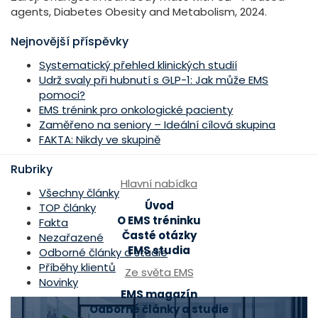
agents, Diabetes Obesity and Metabolism, 2024.
Nejnovější příspěvky
Systematický přehled klinických studií
Udrž svaly při hubnutí s GLP-1: Jak může EMS
pomoci?
EMS trénink pro onkologické pacienty
Zaměřeno na seniory – Ideální cílová skupina
FAKTA: Nikdy ve skupině
Rubriky
Hlavní nabídka
Všechny články
Úvod
TOP články
O EMS tréninku
Fakta
Časté otázky
Nezařazené
EMS studia
Odborné články a studie
Příběhy klientů
Ze světa EMS
Novinky
EMS magazín
Odborné články a studie