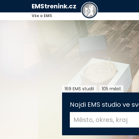
EMStrenink.cz
Vše o EMS
169 EMS studií
105 měst
Najdi EMS studio ve sv