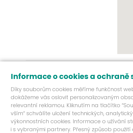
Informace o cookies a ochraně
Díky souborům cookies měříme funkčnost we
dokážeme vás oslovit personalizovaným ob
relevantní reklamou. Kliknutím na tlačítko “So
vším“ schválíte uložení technických, analytick
Hlavní nabídka
Ze svě
výkonnostních cookies. Informace o užívání st
Úvod
EMS m
i s vybranými partnery. Přesný způsob použití