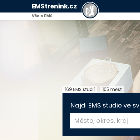
EMStrenink.cz
Vše o EMS
169 EMS studií
105 měst
Najdi EMS studio ve sv