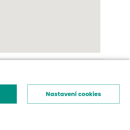
Nastavení cookies
Zjistěte víc
Mám zájem o EMS přístroj