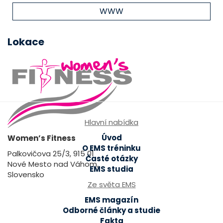
WWW
Lokace
Hlavní nabídka
Úvod
Women’s Fitness
O EMS tréninku
Palkovičova 25/3, 915 01
Časté otázky
Nové Mesto nad Váhom,
EMS studia
Slovensko
Ze světa EMS
EMS magazín
Odborné články a studie
Fakta