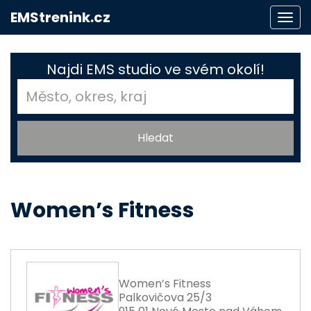
EMStrenink.cz
Togg
navi
Najdi EMS studio ve svém okolí!
Women’s Fitness
Women’s Fitness
Palkovičova 25/3