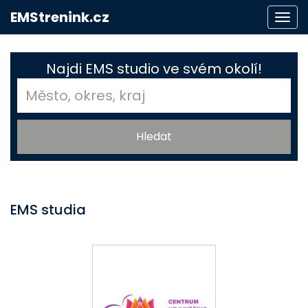
EMStrenink.cz
Togg
navi
Najdi EMS studio ve svém okolí!
EMS studia