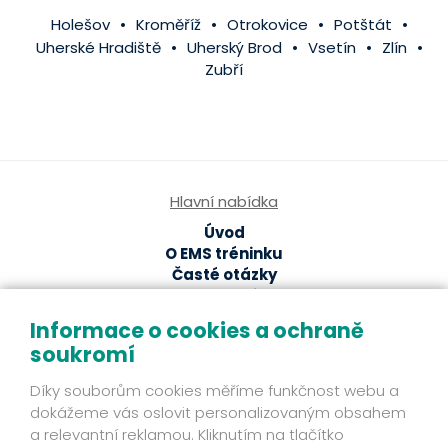
Holešov
Kroměříž
Otrokovice
Potštát
Uherské Hradiště
Uherský Brod
Vsetín
Zlín
Zubří
Hlavní nabídka
Úvod
O EMS tréninku
Časté otázky
EMS studia
Informace o cookies a ochraně
Ze světa EMS
soukromí
EMS magazín
Odborné články a studie
Díky souborům cookies měříme funkčnost webu a
Fakta
dokážeme vás oslovit personalizovaným obsahem
Příběhy klientů
a relevantní reklamou. Kliknutím na tlačítko
Novinky