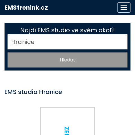
EMStrenink.cz
Togg
navi
Najdi EMS studio ve svém okolí!
EMS studia Hranice