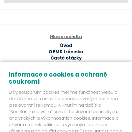
Hlavní nabídka
Úvod
O EMS tréninku
Časté otázky
EMS studia
Ze světa EMS
Informace o cookies a ochraně
soukromí
EMS magazín
Odborné články a studie
Díky souborům cookies měříme funkčnost webu a
Fakta
dokážeme vás oslovit personalizovaným obsahem
Příběhy klientů
a relevantní reklamou. Kliknutím na tlačítko
Novinky
“Souhlasím se vším“ schválíte uložení technických,
Mohlo by se hodit
analytických a výkonnostních cookies. Informace o
užívání stránek sdílíme i s vybranými partnery.
Ochrana osobních údajů
Přesný způsob použití cookies můžete upravit podle
Kontakt