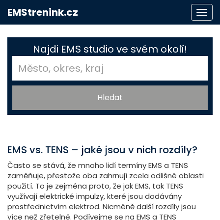
EMStrenink.cz
Togg
navi
Najdi EMS studio ve svém okolí!
EMS vs. TENS – jaké jsou v nich rozdíly?
Často se stává, že mnoho lidí termíny EMS a TENS
zaměňuje, přestože oba zahrnují zcela odlišné oblasti
použití. To je zejména proto, že jak EMS, tak TENS
využívají elektrické impulzy, které jsou dodávány
prostřednictvím elektrod. Nicméně další rozdíly jsou
více než zřetelné. Podívejme se na EMS a TENS