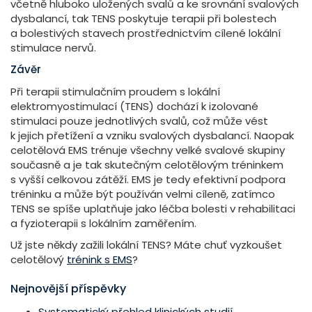
včetně hluboko uložených svalů a ke srovnání svalových
dysbalancí, tak TENS poskytuje terapii při bolestech
a bolestivých stavech prostřednictvím cílené lokální
stimulace nervů.
Závěr
Při terapii stimulačním proudem s lokální
elektromyostimulací (TENS) dochází k izolované
stimulaci pouze jednotlivých svalů, což může vést
k jejich přetížení a vzniku svalových dysbalancí. Naopak
celotělová EMS trénuje všechny velké svalové skupiny
současně a je tak skutečným celotělovým tréninkem
s vyšší celkovou zátěží. EMS je tedy efektivní podpora
tréninku a může být používán velmi cíleně, zatímco
TENS se spíše uplatňuje jako léčba bolesti v rehabilitaci
a fyzioterapii s lokálním zaměřením.
Už jste někdy zažili lokální TENS? Máte chuť vyzkoušet
celotělový
trénink s EMS
?
Nejnovější příspěvky
Systematický přehled klinických studií