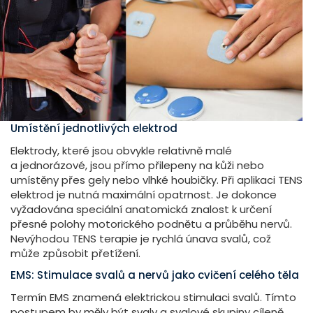
Umístění jednotlivých elektrod
Elektrody, které jsou obvykle relativně malé
a jednorázové, jsou přímo přilepeny na kůži nebo
umístěny přes gely nebo vlhké houbičky. Při aplikaci TENS
elektrod je nutná maximální opatrnost. Je dokonce
vyžadována speciální anatomická znalost k určení
přesné polohy motorického podnětu a průběhu nervů.
Nevýhodou TENS terapie je rychlá únava svalů, což
může způsobit přetížení.
EMS: Stimulace svalů a nervů jako cvičení celého těla
Termín EMS znamená elektrickou stimulaci svalů. Tímto
postupem by měly být svaly a svalové skupiny cíleně