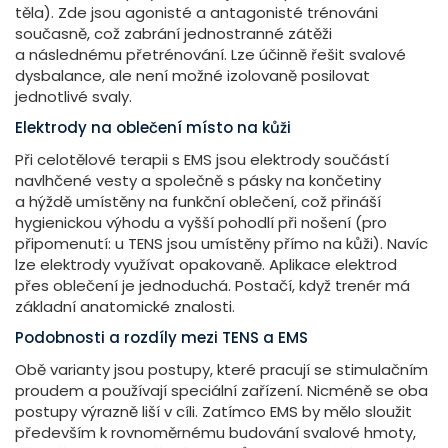
těla). Zde jsou agonisté a antagonisté trénováni
současně, což zabrání jednostranné zátěži
a následnému přetrénování. Lze účinně řešit svalové
dysbalance, ale není možné izolovaně posilovat
jednotlivé svaly.
Elektrody na oblečení místo na kůži
Při celotělové terapii s EMS jsou elektrody součástí
navlhčené vesty a společně s pásky na končetiny
a hýždě umístěny na funkční oblečení, což přináší
hygienickou výhodu a vyšší pohodlí při nošení (pro
připomenutí: u TENS jsou umístěny přímo na kůži). Navíc
lze elektrody využívat opakovaně. Aplikace elektrod
přes oblečení je jednoduchá. Postačí, když trenér má
základní anatomické znalosti.
Podobnosti a rozdíly mezi TENS a EMS
Obě varianty jsou postupy, které pracují se stimulačním
proudem a používají speciální zařízení. Nicméně se oba
postupy výrazně liší v cíli. Zatímco EMS by mělo sloužit
především k rovnoměrnému budování svalové hmoty,