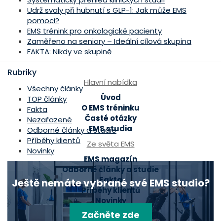
Udrž svaly při hubnutí s GLP-1: Jak může EMS
pomoci?
EMS trénink pro onkologické pacienty
Zaměřeno na seniory – Ideální cílová skupina
FAKTA: Nikdy ve skupině
Rubriky
Hlavní nabídka
Všechny články
Úvod
TOP články
O EMS tréninku
Fakta
Časté otázky
Nezařazené
EMS studia
Odborné články a studie
Příběhy klientů
Ze světa EMS
Novinky
EMS magazín
Odborné články a studie
Fakta
Ještě nemáte vybrané své EMS studio?
Příběhy klientů
Novinky
Začněte zde
Mohlo by se hodit