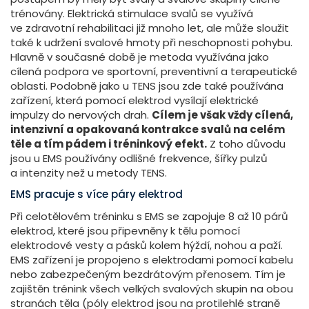
trénovány. Elektrická stimulace svalů se využívá
ve zdravotní rehabilitaci již mnoho let, ale může sloužit
také k udržení svalové hmoty při neschopnosti pohybu.
Hlavně v současné době je metoda využívána jako
cílená podpora ve sportovní, preventivní a terapeutické
oblasti. Podobně jako u TENS jsou zde také používána
zařízení, která pomocí elektrod vysílají elektrické
impulzy do nervových drah.
Cílem je však vždy cílená,
intenzivní a opakovaná kontrakce svalů na celém
těle a tím pádem i tréninkový efekt.
Z toho důvodu
jsou u EMS používány odlišné frekvence, šířky pulzů
a intenzity než u metody TENS.
EMS pracuje s více páry elektrod
Při celotělovém tréninku s EMS se zapojuje 8 až 10 párů
elektrod, které jsou připevněny k tělu pomocí
elektrodové vesty a pásků kolem hýždí, nohou a paží.
EMS zařízení je propojeno s elektrodami pomocí kabelu
nebo zabezpečeným bezdrátovým přenosem. Tím je
zajištěn trénink všech velkých svalových skupin na obou
stranách těla (póly elektrod jsou na protilehlé straně