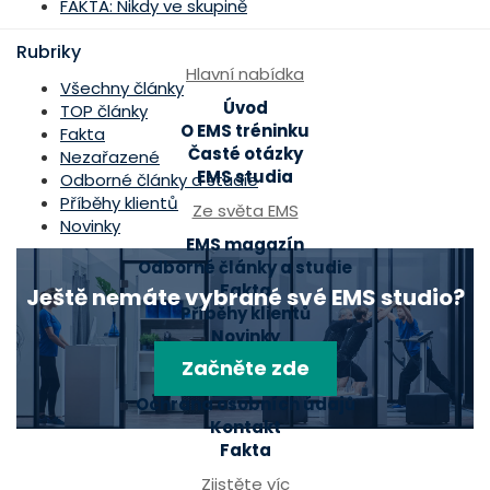
FAKTA: Nikdy ve skupině
Rubriky
Hlavní nabídka
Všechny články
Úvod
TOP články
O EMS tréninku
Fakta
Časté otázky
Nezařazené
EMS studia
Odborné články a studie
Příběhy klientů
Ze světa EMS
Novinky
EMS magazín
Odborné články a studie
Fakta
Ještě nemáte vybrané své EMS studio?
Příběhy klientů
Novinky
Začněte zde
Mohlo by se hodit
Ochrana osobních údajů
Kontakt
Fakta
Zjistěte víc