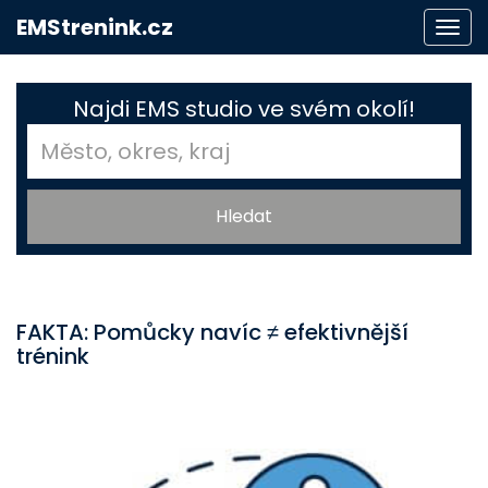
EMStrenink.cz
Togg
navi
Najdi EMS studio ve svém okolí!
FAKTA: Pomůcky navíc ≠ efektivnější
trénink