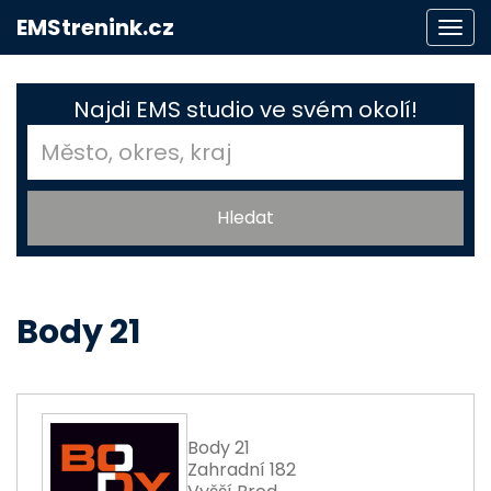
EMStrenink.cz
Togg
navi
Najdi EMS studio ve svém okolí!
Body 21
Body 21
Zahradní 182