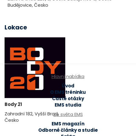
Budějovice, Česko
Lokace
Hlavní nabídka
Úvod
O EMS tréninku
Časté otázky
Body 21
EMS studia
Zahradní 182, Vyšší Brod,
Ze světa EMS
Česko
EMS magazín
Odborné články a studie