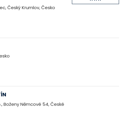
ivec, Český Krumlov, Česko
Česko
ÍN
o., Boženy Němcové 54, České