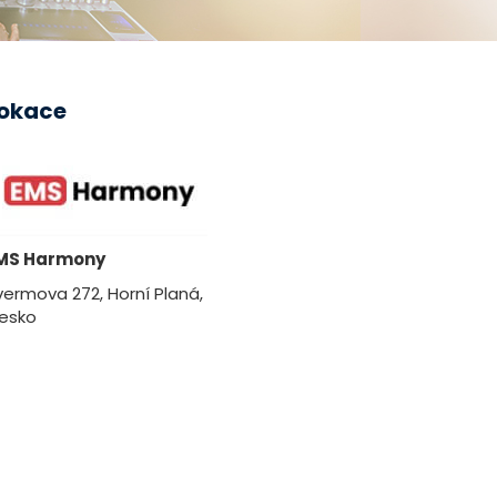
okace
MS Harmony
vermova 272, Horní Planá,
esko