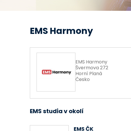
EMS Harmony
EMS Harmony
Švermova 272
Horní Planá
Česko
EMS studia v okolí
EMS ČK