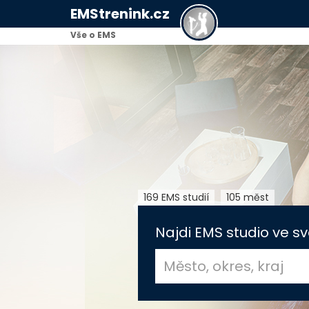
EMStrenink.cz
Vše o EMS
169 EMS studií
105 měst
Najdi EMS studio ve sv