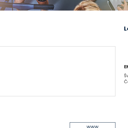
L
E
Š
Č
WWW