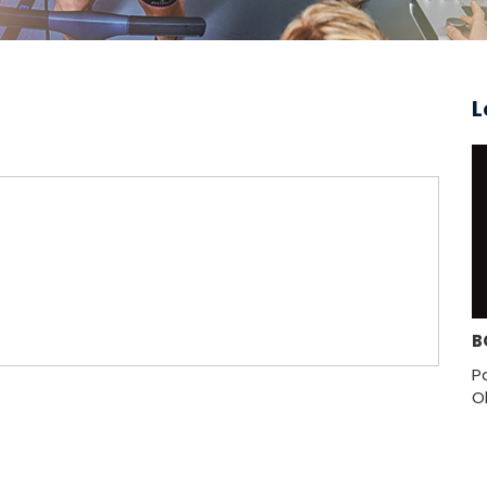
L
B
P
O