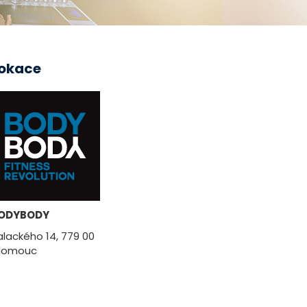
okace
ODYBODY
alackého 14, 779 00
lomouc