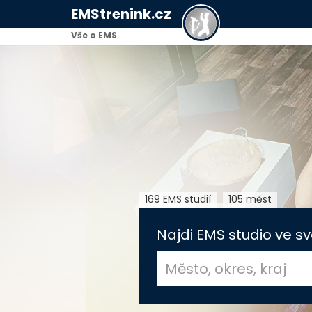
EMStrenink.cz
Vše o EMS
169 EMS studií
105 měst
Najdi EMS studio ve sv