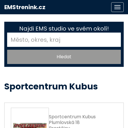
EMStrenink.cz
Togg
navi
Najdi EMS studio ve svém okolí!
Sportcentrum Kubus
Sportcentrum Kubus
Plumlovská 18