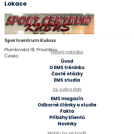
Lokace
Sportcentrum Kubus
Plumlovská 18, Prostějov,
Hlavní nabídka
Česko
Úvod
O EMS tréninku
Časté otázky
EMS studia
Ze světa EMS
EMS magazín
Odborné články a studie
Fakta
Příběhy klientů
Novinky
Mohlo by se hodit