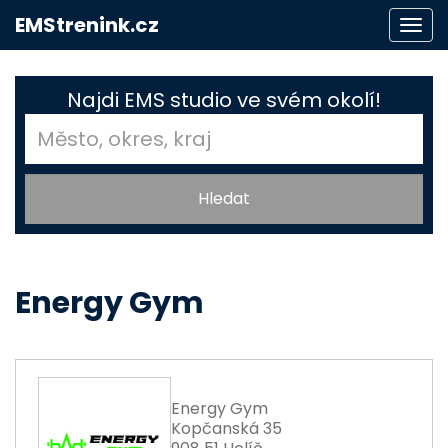
EMStrenink.cz
Togg
navi
Najdi EMS studio ve svém okolí!
Energy Gym
Energy Gym
Kopčanská 35