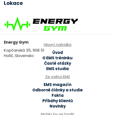
Lokace
Energy Gym
Hlavní nabídka
Kopčanská 35, 908 51
Úvod
Holíč, Slovensko
O EMS tréninku
Časté otázky
EMS studia
Ze světa EMS
EMS magazín
Odborné články a studie
Fakta
Příběhy klientů
Novinky
Mohlo by se hodit