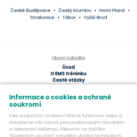
České Budějovice
Český Krumlov
Horní Planá
Strakonice
Tábor
Vyšší Brod
Hlavní nabídka
Úvod
O EMS tréninku
Časté otázky
EMS studia
Ze světa EMS
Informace o cookies a ochraně
soukromí
EMS magazín
Odborné články a studie
Díky souborům cookies měříme funkčnost webu a
Fakta
dokážeme vás oslovit personalizovaným obsahem
Příběhy klientů
a relevantní reklamou. Kliknutím na tlačítko
Novinky
“Souhlasím se vším“ schválíte uložení technických,