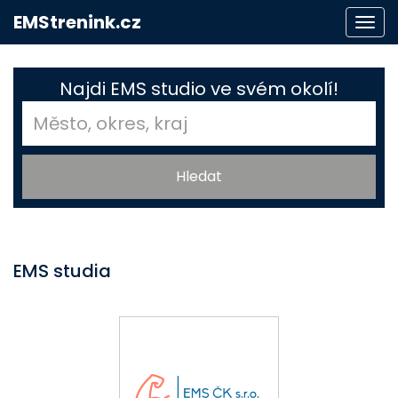
EMStrenink.cz
Togg
navi
Najdi EMS studio ve svém okolí!
EMS studia