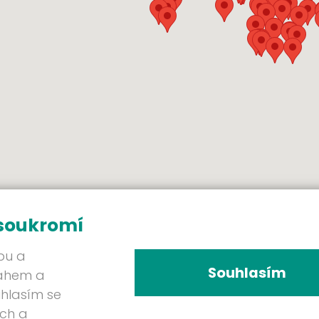
 soukromí
bu a
Souhlasím
sahem a
uhlasím se
ých a