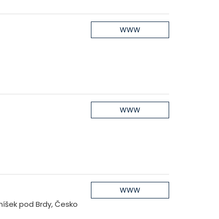
m
WWW
WWW
WWW
níšek pod Brdy, Česko