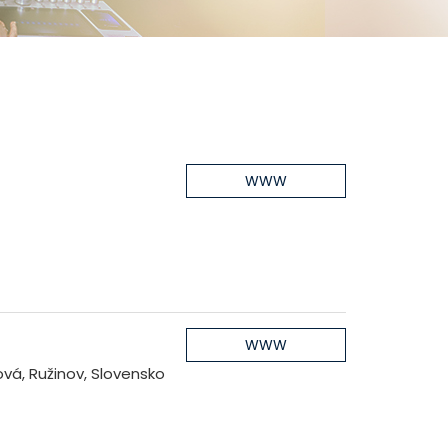
WWW
WWW
vá, Ružinov, Slovensko