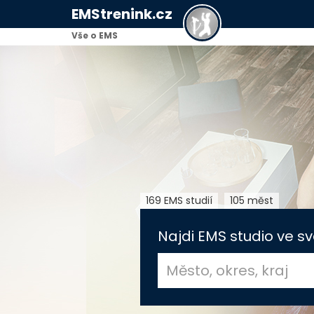
EMStrenink.cz
Vše o EMS
169 EMS studií
105 měst
Najdi EMS studio ve sv