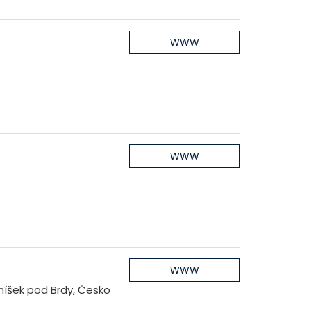
m
WWW
WWW
WWW
níšek pod Brdy, Česko