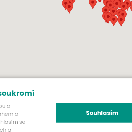
 soukromí
bu a
Souhlasím
sahem a
uhlasím se
ých a