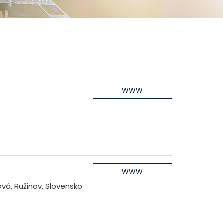
WWW
WWW
vá, Ružinov, Slovensko