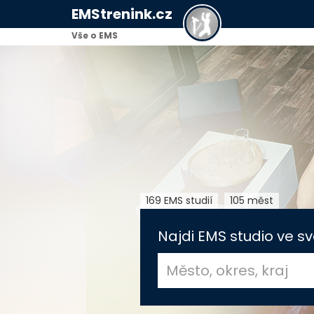
EMStrenink.cz
Vše o EMS
169 EMS studií
105 měst
Najdi EMS studio ve sv