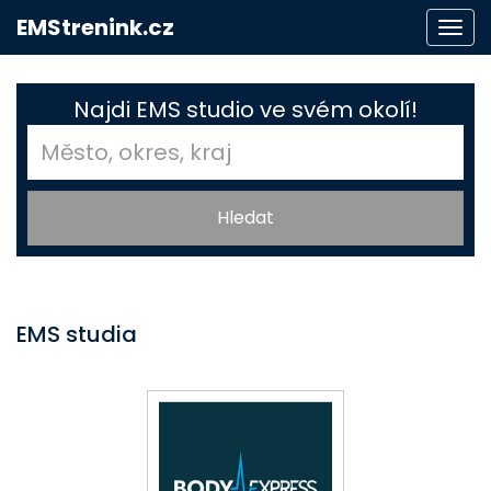
EMStrenink.cz
Togg
navi
Najdi EMS studio ve svém okolí!
EMS studia