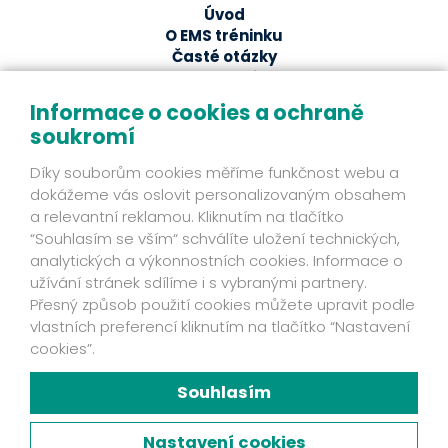
Úvod
O EMS tréninku
Časté otázky
EMS studia
Ze světa EMS
Informace o cookies a ochraně
soukromí
EMS magazín
Odborné články a studie
Díky souborům cookies měříme funkčnost webu a
Fakta
dokážeme vás oslovit personalizovaným obsahem
Příběhy klientů
a relevantní reklamou. Kliknutím na tlačítko
Novinky
“Souhlasím se vším“ schválíte uložení technických,
Mohlo by se hodit
analytických a výkonnostních cookies. Informace o
užívání stránek sdílíme i s vybranými partnery.
Ochrana osobních údajů
Přesný způsob použití cookies můžete upravit podle
Kontakt
vlastních preferencí kliknutím na tlačítko “Nastavení
Fakta
cookies”.
Zjistěte víc
Mám zájem o EMS přístroj
Souhlasím
Chyť svou šanci!
Facebook
Nastavení cookies