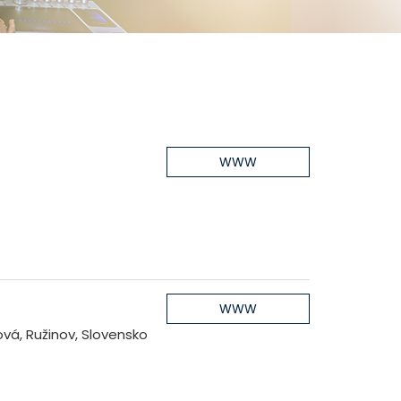
WWW
WWW
vá, Ružinov, Slovensko