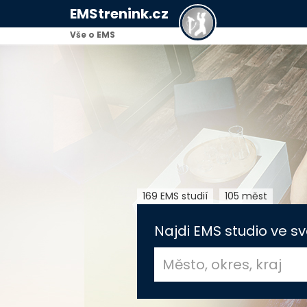
EMStrenink.cz
Vše o EMS
169 EMS studií
105 měst
Najdi EMS studio ve sv