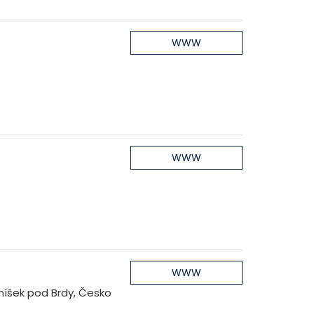
m
WWW
WWW
WWW
níšek pod Brdy, Česko