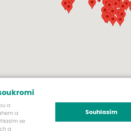
 soukromí
bu a
Souhlasím
sahem a
uhlasím se
ých a