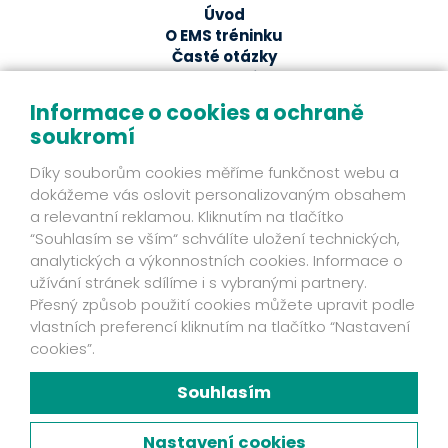
Úvod
O EMS tréninku
Časté otázky
EMS studia
Ze světa EMS
Informace o cookies a ochraně
soukromí
EMS magazín
Odborné články a studie
Díky souborům cookies měříme funkčnost webu a
Fakta
dokážeme vás oslovit personalizovaným obsahem
Příběhy klientů
a relevantní reklamou. Kliknutím na tlačítko
Novinky
“Souhlasím se vším“ schválíte uložení technických,
Mohlo by se hodit
analytických a výkonnostních cookies. Informace o
užívání stránek sdílíme i s vybranými partnery.
Ochrana osobních údajů
Přesný způsob použití cookies můžete upravit podle
Kontakt
vlastních preferencí kliknutím na tlačítko “Nastavení
Fakta
cookies”.
Zjistěte víc
Mám zájem o EMS přístroj
Souhlasím
Chyť svou šanci!
Facebook
Nastavení cookies