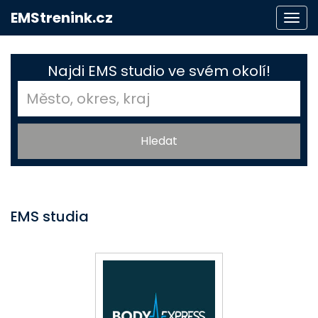
EMStrenink.cz
Togg
navi
Najdi EMS studio ve svém okolí!
EMS studia