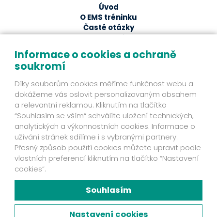
Úvod
O EMS tréninku
Časté otázky
EMS studia
Ze světa EMS
Informace o cookies a ochraně
soukromí
EMS magazín
Odborné články a studie
Díky souborům cookies měříme funkčnost webu a
Fakta
dokážeme vás oslovit personalizovaným obsahem
Příběhy klientů
a relevantní reklamou. Kliknutím na tlačítko
Novinky
“Souhlasím se vším“ schválíte uložení technických,
Mohlo by se hodit
analytických a výkonnostních cookies. Informace o
užívání stránek sdílíme i s vybranými partnery.
Ochrana osobních údajů
Přesný způsob použití cookies můžete upravit podle
Kontakt
vlastních preferencí kliknutím na tlačítko “Nastavení
Fakta
cookies”.
Zjistěte víc
Mám zájem o EMS přístroj
Souhlasím
Chyť svou šanci!
Facebook
Nastavení cookies