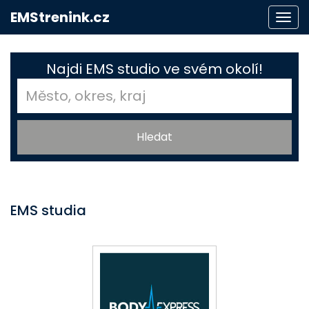
EMStrenink.cz
Togg
navi
Najdi EMS studio ve svém okolí!
EMS studia