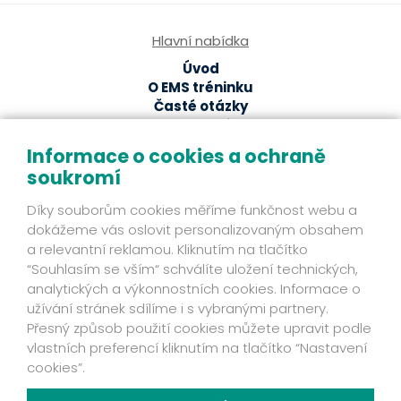
Hlavní nabídka
Úvod
O EMS tréninku
Časté otázky
EMS studia
Ze světa EMS
Informace o cookies a ochraně
soukromí
EMS magazín
Odborné články a studie
Díky souborům cookies měříme funkčnost webu a
Fakta
dokážeme vás oslovit personalizovaným obsahem
Příběhy klientů
a relevantní reklamou. Kliknutím na tlačítko
Novinky
“Souhlasím se vším“ schválíte uložení technických,
Mohlo by se hodit
analytických a výkonnostních cookies. Informace o
užívání stránek sdílíme i s vybranými partnery.
Ochrana osobních údajů
Přesný způsob použití cookies můžete upravit podle
Kontakt
vlastních preferencí kliknutím na tlačítko “Nastavení
Fakta
cookies”.
Zjistěte víc