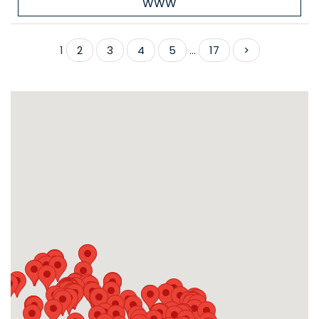
WWW
1
2
3
4
5
...
17
>