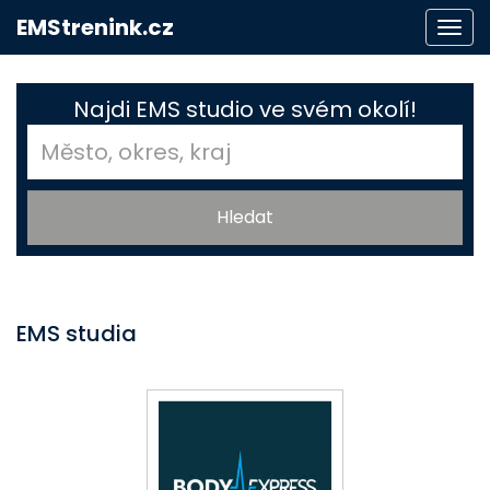
EMStrenink.cz
Togg
navi
Najdi EMS studio ve svém okolí!
EMS studia