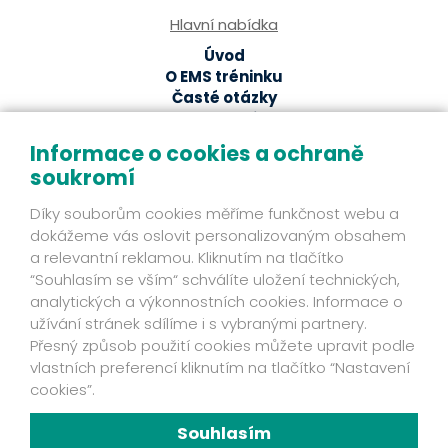
Hlavní nabídka
Úvod
O EMS tréninku
Časté otázky
EMS studia
Ze světa EMS
Informace o cookies a ochraně
soukromí
EMS magazín
Odborné články a studie
Díky souborům cookies měříme funkčnost webu a
Fakta
dokážeme vás oslovit personalizovaným obsahem
Příběhy klientů
a relevantní reklamou. Kliknutím na tlačítko
Novinky
“Souhlasím se vším“ schválíte uložení technických,
Mohlo by se hodit
analytických a výkonnostních cookies. Informace o
užívání stránek sdílíme i s vybranými partnery.
Ochrana osobních údajů
Přesný způsob použití cookies můžete upravit podle
Kontakt
vlastních preferencí kliknutím na tlačítko “Nastavení
Fakta
cookies”.
Zjistěte víc
Mám zájem o EMS přístroj
Souhlasím