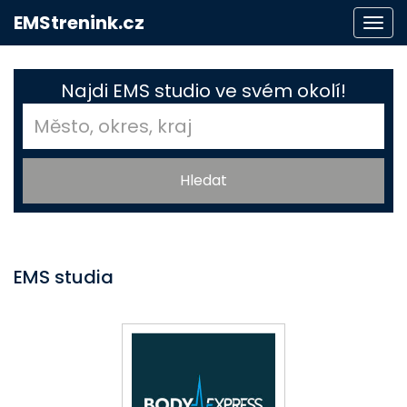
EMStrenink.cz
Togg
navi
Najdi EMS studio ve svém okolí!
EMS studia