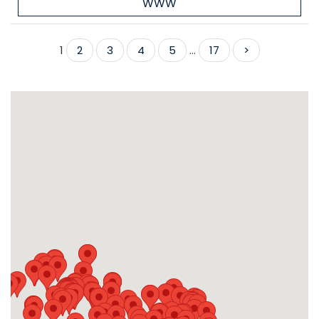
WWW
1
2
3
4
5
...
17
>