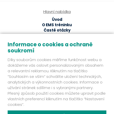
Hlavní nabídka
Úvod
O EMS tréninku
Časté otázky
EMS studia
Ze světa EMS
Informace o cookies a ochraně
soukromí
EMS magazín
Odborné články a studie
Díky souborům cookies měříme funkčnost webu a
Fakta
dokážeme vás oslovit personalizovaným obsahem
Příběhy klientů
a relevantní reklamou. Kliknutím na tlačítko
Novinky
“Souhlasím se vším“ schválíte uložení technických,
Mohlo by se hodit
analytických a výkonnostních cookies. Informace o
užívání stránek sdílíme i s vybranými partnery.
Ochrana osobních údajů
Přesný způsob použití cookies můžete upravit podle
Kontakt
vlastních preferencí kliknutím na tlačítko “Nastavení
Fakta
cookies”.
Zjistěte víc