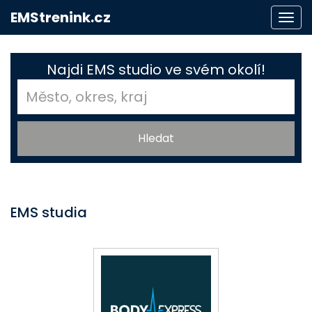
EMStrenink.cz
Togg
navi
Najdi EMS studio ve svém okolí!
EMS studia