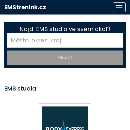
EMStrenink.cz
Togg
navi
Najdi EMS studio ve svém okolí!
EMS studia