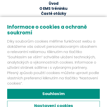
Úvod
O EMS tréninku
Časté otázky
EMS studia
Ze světa EMS
Informace o cookies a ochraně
soukromí
EMS magazín
Odborné články a studie
Díky souborům cookies měříme funkčnost webu a
Fakta
dokážeme vás oslovit personalizovaným obsahem
Příběhy klientů
a relevantní reklamou. Kliknutím na tlačítko
Novinky
“Souhlasím se vším“ schválíte uložení technických,
Mohlo by se hodit
analytických a výkonnostních cookies. Informace o
užívání stránek sdílíme i s vybranými partnery.
Ochrana osobních údajů
Přesný způsob použití cookies můžete upravit podle
Kontakt
vlastních preferencí kliknutím na tlačítko “Nastavení
Fakta
cookies”.
Zjistěte víc
Mám zájem o EMS přístroj
Souhlasím
Chyť svou šanci!
Facebook
Nastavení cookies