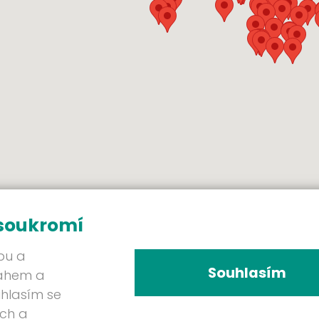
 soukromí
bu a
Souhlasím
sahem a
uhlasím se
ých a