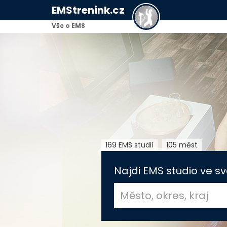
EMStrenink.cz
Vše o EMS
169 EMS studií
105 měst
Najdi EMS studio ve sv