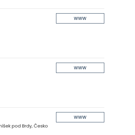
m
WWW
WWW
WWW
níšek pod Brdy, Česko