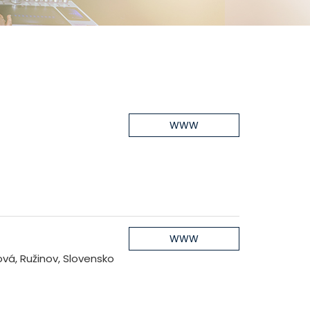
WWW
WWW
vá, Ružinov, Slovensko